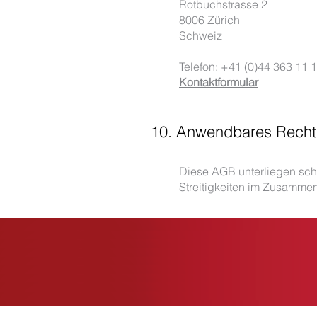
Rotbuchstrasse 2
8006 Zürich
Schweiz
Telefon: +41 (0)44 363 11 
Kontaktformular
10. Anwendbares Recht
Diese AGB unterliegen sch
Streitigkeiten im Zusamme