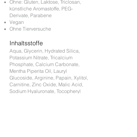
Ohne: Gluten, Laktose, Triclosan,
künstliche Aromastoffe, PEG-
Derivate, Parabene
Vegan
Ohne Tierversuche
Inhaltsstoffe
Aqua, Glycerin, Hydrated Silica,
Potassium Nitrate, Tricalcium
Phosphate, Calcium Carbonate,
Mentha Piperita Oil, Lauryl
Glucoside, Arginine, Papain, Xylitol,
Carnitine, Zinc Oxide, Malic Acid,
Sodium Hyaluronate, Tocopheryl
Acetate, Elephantopus Mollis Leaf
Extract, Lupinus Albus Seed
Extract, Psidium Guajava Leaf
Extract, Terminalia Bellerica Fruit
Extract, Maltodextrin, Centella
Asiatica Extract, Punica Granatum